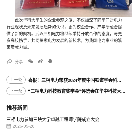
此次华科大学生的企业参观之旅，不仅加深了同学们对电力
行业现状及未来发展趋势的认识，更为校企合作、产学研融合提
供了新的契机。武汉三相电力将继续秉持开放合作的态度，与更
多高校携手，共同探索电力发展的新技术，为我国电力事业的繁
荣贡献力量。
分享
上一条
喜报！三相电力荣获2024年度中国铁道学会科学技术奖
下一条
“三相电力科技教育奖学金”评选会在华中科技大学顺利举办
推荐新闻
三相电力参加三峡大学卓越工程师学院成立大会
2026-05-28