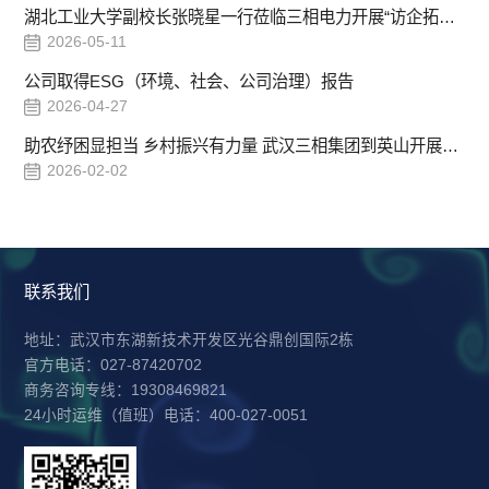
湖北工业大学副校长张晓星一行莅临三相电力开展“访企拓岗”专项交流
2026-05-11
公司取得ESG（环境、社会、公司治理）报告
2026-04-27
助农纾困显担当 乡村振兴有力量 武汉三相集团到英山开展爱心帮扶走访活动
2026-02-02
联系我们
地址：武汉市东湖新技术开发区光谷鼎创国际2栋
官方电话：027-87420702
商务咨询专线：19308469821
24小时运维（值班）电话：400-027-0051